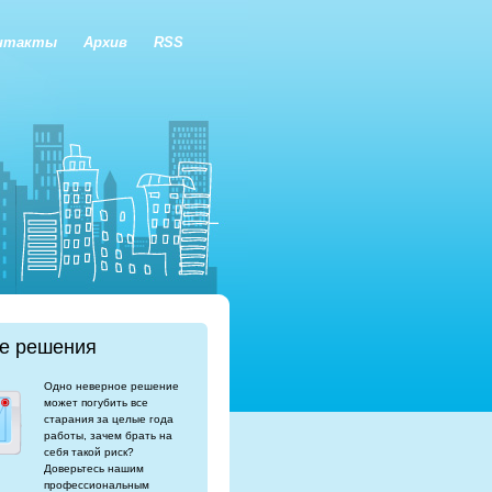
нтакты
Архив
RSS
е решения
Одно неверное решение
может погубить все
старания за целые года
работы, зачем брать на
себя такой риск?
Доверьтесь нашим
профессиональным