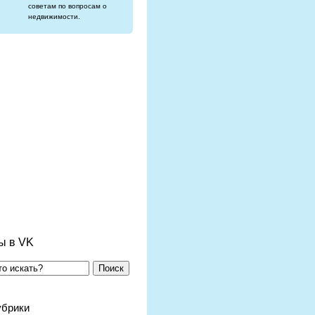
советам по вопросам о
недвижимости.
ы в VK
Поиск
убрики