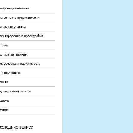
енда недвижимости
зопасность недвижимости
мельные участки
вестирование в новостройки
отека
артиры за границей
ммерческая недвижимость
шенничество
вости
купка недвижимости
одажа
элтор
следние записи