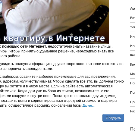
Ар
Бе
Зе
Ин
Ип
с помощью сети Интернет
, недостаточно знать название улицы,
тиры. Чтобы принять обдуманное решение, необходимо знать все
Кв
ого района.
 увидеть полную информацию, другие скоро заполнят свои контенты по
Ко
о соперничать с конкурентами.
Мо
 с выбором, сравните наиболее приемлемые для вас предложения.
, адресам, количеству комнат. Чтобы сделать все это, вы должны точно
Но
ру вы хотите и в каком месте. Если на сайте есть автоматическая
йтесь ею. Когда дом уже выбран из списка, познакомьтесь с его
По
иями снаружи и внутри него. Посмотрите несколько других домов,
поставить цены и сориентироваться в средней стоимости квартиры
Пр
сайты осуществляют рассылку обновлений базы.
Далее...
Ри
Обсудить
По