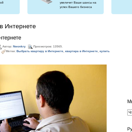
ой
увеличит Ваши шансы на
успех Вашего бизнеса
в Интернете
нтернете
Автор:
Nwonkry
.
Просмотров: 13565.
Метки:
Выбрать квартиру в Интернете
,
квартира в Интернете
,
купить
М
Р