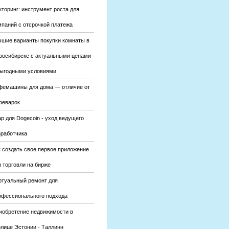
кторинг: инструмент роста для
мпаний с отсрочкой платежа
чшие варианты покупки комнаты в
восибирске с актуальными ценами
выгодными условиями
фемашины для дома — отличие от
феварок
р для Dogecoin - уход ведущего
зработчика
к создать свое первое приложение
 торговли на бирже
ртуальный ремонт для
офессионального подхода
иобретение недвижимости в
олице Эстонии - Таллинн