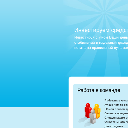
Инвестируем средс
Инвестируя с умом Ваши деньг
стабильный и надежный доход.
встать на правильный путь в
Работа в команде
Работать в кома
лучше чем по од
Обмен опытом п
бизнес к процве
Следуя нашим с
узнаете много п
для создания