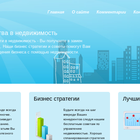
Главная
О сайте
Комментарии
Ко
тва в недвижимость
и в недвижимость - Вы получаете в замен
 Наши бизнес стратегии и советы помогут Вам
едения бизнеса с помощью недвижимости.
Бизнес стратегии
Лучши
нде всегда
Будьте всегда на шаг
иночке.
впереди Ваших
риведет
конкурентов следуя нашим
танию.
бесплатным советам по
татьям Вы
управлению
олезного
недвижимостью. Хорошо
спланированная стратегия