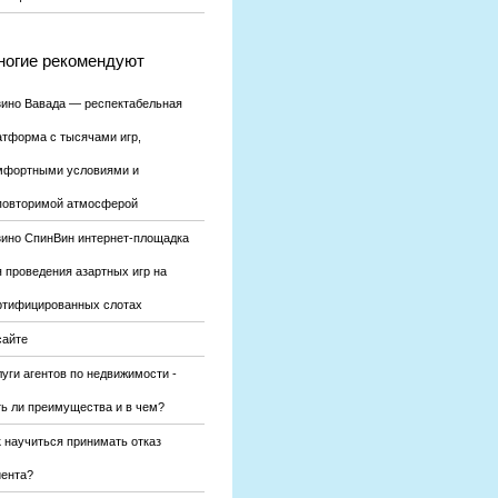
огие рекомендуют
зино Вавада — респектабельная
атформа с тысячами игр,
мфортными условиями и
повторимой атмосферой
зино СпинВин интернет-площадка
я проведения азартных игр на
ртифицированных слотах
сайте
уги агентов по недвижимости -
ть ли преимущества и в чем?
к научиться принимать отказ
иента?