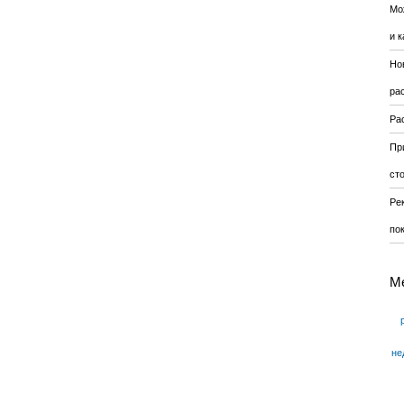
Мо
и к
Но
ра
Ра
Пр
ст
Ре
по
М
не