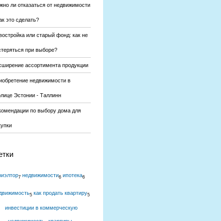
жно ли отказаться от недвижимости
ак это сделать?
востройка или старый фонд: как не
стеряться при выборе?
сширение ассортимента продукции
иобретение недвижимости в
олице Эстонии - Таллинн
комендации по выбору дома для
купки
етки
риэлтор
недвижимости
ипотека
7
6
6
движимость
как продать квартиру
5
5
инвестиции в коммерческую