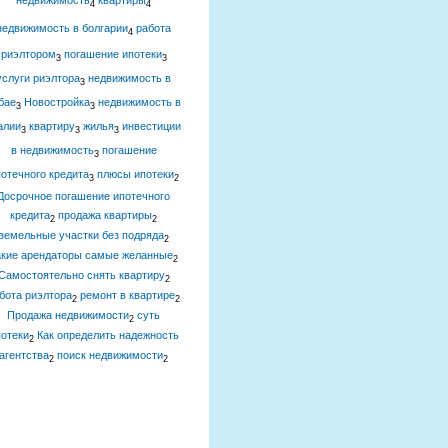
недвижимость
квартиры
4
4
недвижимость в болгарии
работа
4
риэлтором
погашение ипотеки
3
3
услуги риэлтора
недвижимость в
3
бае
Новостройка
недвижимость в
3
3
алии
квартиру
жилья
инвестиции
3
3
3
в недвижимость
погашение
3
отечного кредита
плюсы ипотеки
3
2
Досрочное погашение ипотечного
кредита
продажа квартиры
2
2
земельные участки без подряда
2
акие арендаторы самые желанные
2
Самостоятельно снять квартиру
2
бота риэлтора
ремонт в квартире
2
2
Продажа недвижимости
суть
2
отеки
Как определить надежность
2
агентства
поиск недвижимости
2
2