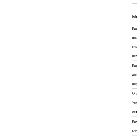
Мн
Ка
пл
ко
не
Ка
дл
се
О 
Усл
ес
Ка
кл