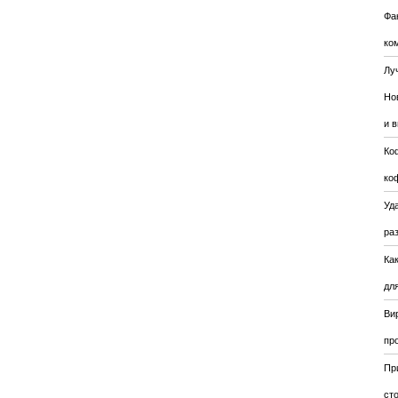
Фа
ко
Лу
Но
и 
Ко
ко
Уда
ра
Ка
для
Ви
пр
Пр
ст