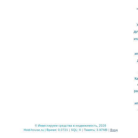
ду
ит
ип
К
ра
ип
© Инвестируем средства в недвижимость, 2026
Hold-house.ru | Время: 0.0721 | SQL: 6 | Память: 3.97MB |
Вход