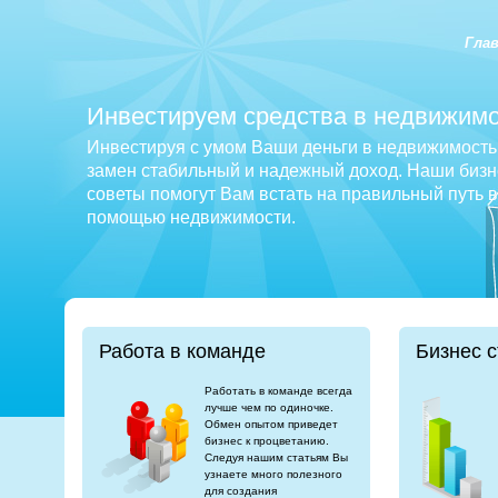
Гла
Инвестируем средства в недвижимо
Инвестируя с умом Ваши деньги в недвижимость 
замен стабильный и надежный доход. Наши бизне
советы помогут Вам встать на правильный путь 
помощью недвижимости.
Работа в команде
Бизнес с
Работать в команде всегда
лучше чем по одиночке.
Обмен опытом приведет
бизнес к процветанию.
Следуя нашим статьям Вы
узнаете много полезного
для создания