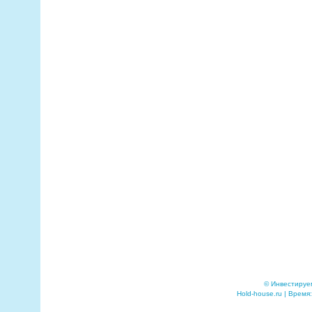
© Инвестируе
Hold-house.ru | Время