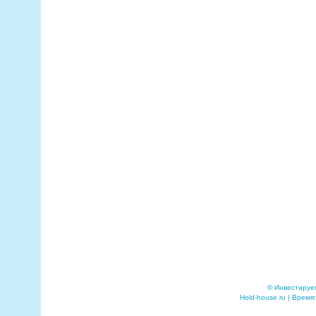
© Инвестируе
Hold-house.ru | Время