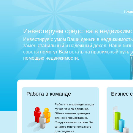
Гла
Инвестируем средства в недвижимо
Инвестируя с умом Ваши деньги в недвижимость 
замен стабильный и надежный доход. Наши бизне
советы помогут Вам встать на правильный путь 
помощью недвижимости.
Работа в команде
Бизнес с
Работать в команде всегда
лучше чем по одиночке.
Обмен опытом приведет
бизнес к процветанию.
Следуя нашим статьям Вы
узнаете много полезного
для создания