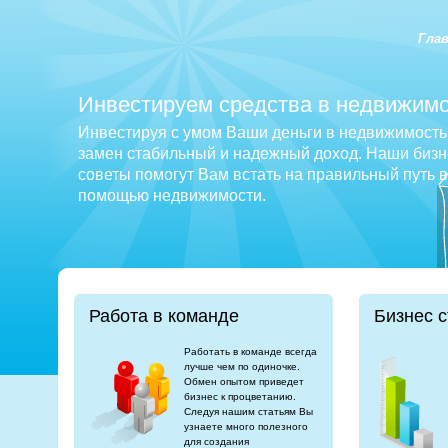
Гла
Инвестируем средства в недвижимо
Инвестируя с умом Ваши деньги в недвижимость 
замен стабильный и надежный доход. Наши бизне
советы помогут Вам встать на правильный путь 
помощью недвижимости.
Работа в команде
Бизнес с
Работать в команде всегда
лучше чем по одиночке.
Обмен опытом приведет
бизнес к процветанию.
Следуя нашим статьям Вы
узнаете много полезного
для создания