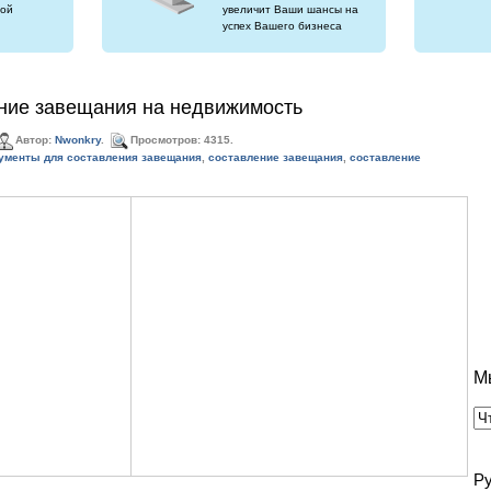
ой
увеличит Ваши шансы на
успех Вашего бизнеса
ние завещания на недвижимость
Автор:
Nwonkry
.
Просмотров: 4315.
ументы для составления завещания
,
составление завещания
,
составление
М
Р