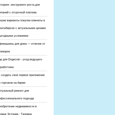
кторинг: инструмент роста для
мпаний с отсрочкой платежа
чшие варианты покупки комнаты в
восибирске с актуальными ценами
выгодными условиями
фемашины для дома — отличие от
феварок
р для Dogecoin - уход ведущего
зработчика
к создать свое первое приложение
 торговли на бирже
ртуальный ремонт для
офессионального подхода
иобретение недвижимости в
олице Эстонии - Таллинн