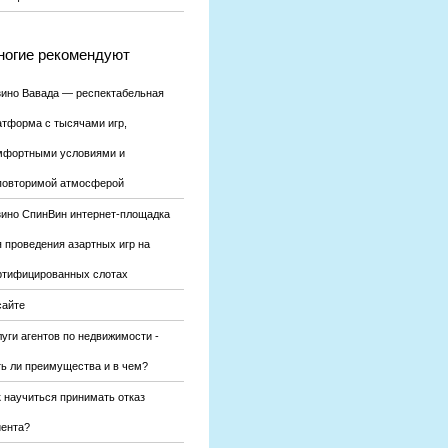
огие рекомендуют
зино Вавада — респектабельная
атформа с тысячами игр,
мфортными условиями и
повторимой атмосферой
зино СпинВин интернет-площадка
я проведения азартных игр на
ртифицированных слотах
сайте
уги агентов по недвижимости -
ть ли преимущества и в чем?
к научиться принимать отказ
иента?