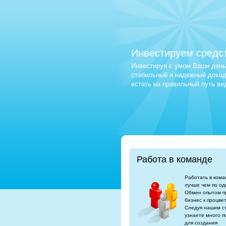
Инвестируем средс
Инвестируя с умом Ваши деньг
стабильный и надежный доход.
встать на правильный путь в
Работа в команде
Работать в кома
лучше чем по од
Обмен опытом п
бизнес к процве
Следуя нашим с
узнаете много п
для создания