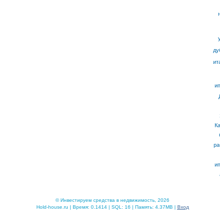
ду
ит
ип
К
ра
ип
© Инвестируем средства в недвижимость, 2026
Hold-house.ru | Время: 0.1414 | SQL: 16 | Память: 4.37MB |
Вход