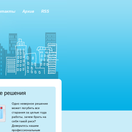
нтакты
Архив
RSS
е решения
Одно неверное решение
может погубить все
старания за целые года
работы, зачем брать на
себя такой риск?
Доверьтесь нашим
профессиональным