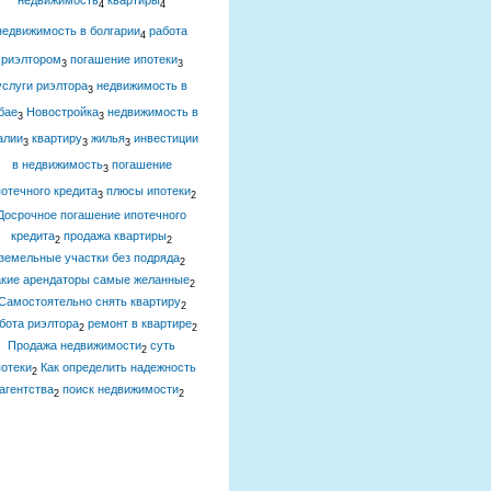
недвижимость
квартиры
4
4
недвижимость в болгарии
работа
4
риэлтором
погашение ипотеки
3
3
услуги риэлтора
недвижимость в
3
бае
Новостройка
недвижимость в
3
3
алии
квартиру
жилья
инвестиции
3
3
3
в недвижимость
погашение
3
отечного кредита
плюсы ипотеки
3
2
Досрочное погашение ипотечного
кредита
продажа квартиры
2
2
земельные участки без подряда
2
акие арендаторы самые желанные
2
Самостоятельно снять квартиру
2
бота риэлтора
ремонт в квартире
2
2
Продажа недвижимости
суть
2
отеки
Как определить надежность
2
агентства
поиск недвижимости
2
2