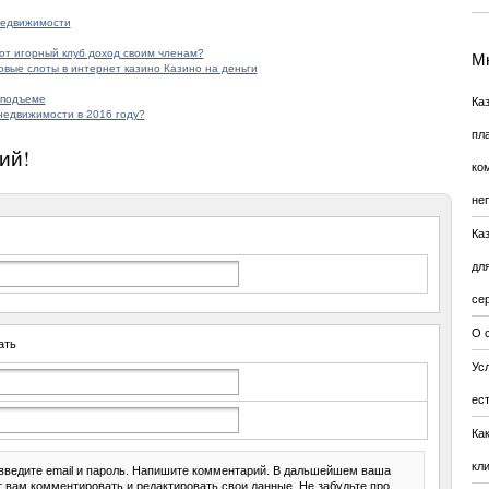
недвижимости
тот игорный клуб доход своим членам?
Мн
овые слоты в интернет казино Казино на деньги
 подъеме
Ка
недвижимости в 2016 году?
пл
ий!
ко
не
Ка
дл
се
О 
ать
Усл
ес
Ка
кл
введите email и пароль. Напишите комментарий. В дальшейшем ваша
ит вам комментировать и редактировать свои данные. Не забудьте про