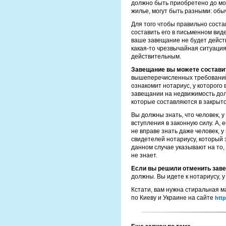
должно быть приобретено до мо
жилье, могут быть разными: обы
Для того чтобы правильно соста
составить его в письменном виде
ваше завещание не будет действ
какая-то чрезвычайная ситуация 
действительным.
Завещание вы можете составит
вышеперечисленных требований,
ознакомит нотариус, у которого
завещании на недвижимость должн
которые составляются в закрыт
Вы должны знать, что человек, у
вступления в законную силу. А,
не вправе знать даже человек, у
свидетелей нотариусу, который 
данном случае указывают на то,
не знает.
Если вы решили отменить зав
должны. Вы идете к нотариусу, у
Кстати, вам нужна стиральная 
по Киеву и Украине на сайте
http