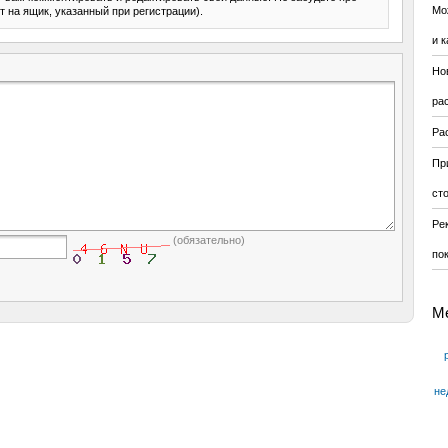
Мо
т на ящик, указанный при регистрации).
и к
Но
ра
Ра
Пр
ст
Ре
(обязательно)
по
М
не