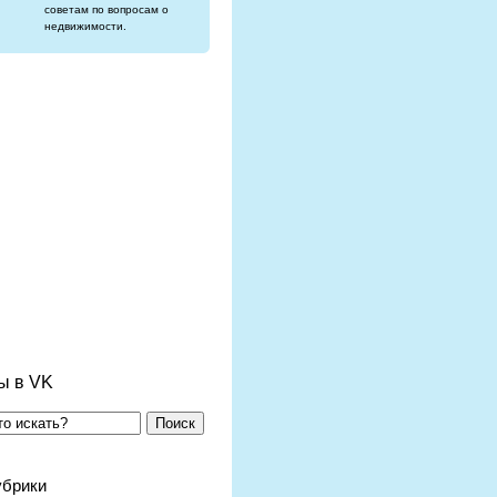
советам по вопросам о
недвижимости.
ы в VK
Поиск
убрики