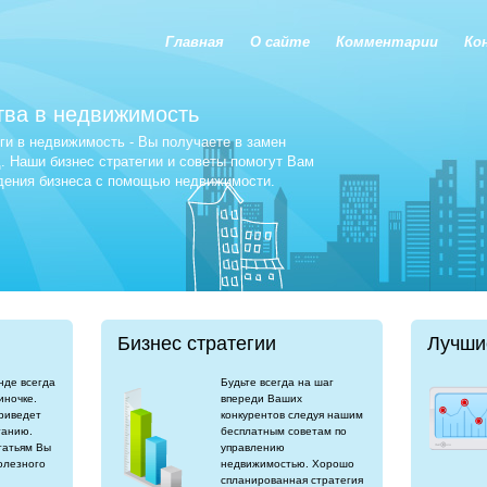
Главная
О сайте
Комментарии
Ко
тва в недвижимость
и в недвижимость - Вы получаете в замен
 Наши бизнес стратегии и советы помогут Вам
едения бизнеса с помощью недвижимости.
Бизнес стратегии
Лучши
нде всегда
Будьте всегда на шаг
иночке.
впереди Ваших
риведет
конкурентов следуя нашим
танию.
бесплатным советам по
татьям Вы
управлению
олезного
недвижимостью. Хорошо
спланированная стратегия