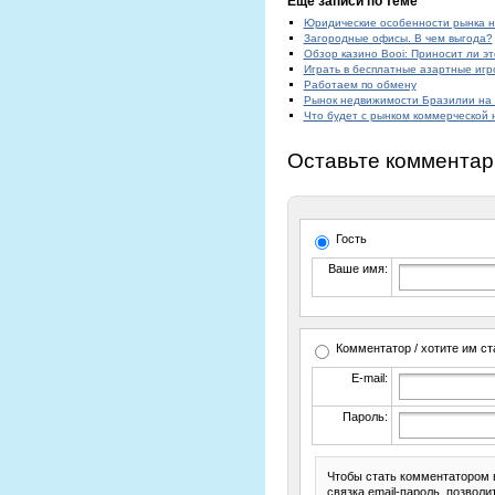
Еще записи по теме
Юридические особенности рынка 
Загородные офисы. В чем выгода?
Обзор казино Booi: Приносит ли э
Играть в бесплатные азартные игр
Работаем по обмену
Рынок недвижимости Бразилии на
Что будет с рынком коммерческой 
Оставьте комментар
Гость
Ваше имя:
Комментатор / хотите им ст
E-mail:
Пароль:
Чтобы стать комментатором 
связка email-пароль, позвол