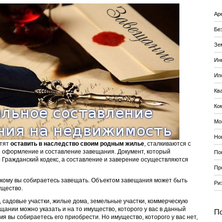
Ар
Бе
Зе
Ин
Ип
Кв
Ко
Мо
Но
отят
оставить в наследство своим родным жилье
, сталкиваются с
е оформление и составление завещания. Документ, который
По
то Гражданский кодекс, а составление и заверение осуществляются
Пр
и кому вы собираетесь завещать. Объектом завещания может быть
Ри
щество.
, садовые участки, жилые дома, земельные участки, коммерческую
ещании можно указать и на то имущество, которого у вас в данный
По
я вы собираетесь его приобрести. Но имущество, которого у вас нет,