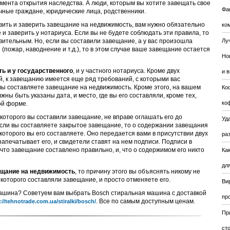
мента открытия наследства. А люди, которым вы хотите завещать свое
Фа
чные граждане, юридические лица, родственники.
вить и заверить завещание на недвижимость, вам нужно обязательно
ко
 и заверить у нотариуса. Если вы не будете соблюдать эти правила, то
ительным. Но, если вы составили завещание, а у вас произошла
Лу
(пожар, наводнение и т.д.), то в этом случае ваше завещание остается
Но
ь и у государственного
, и у частного нотариуса. Кроме двух
и 
 к завещанию имеется еще ряд требований, с которыми вас
 вы составляете завещание на недвижимость. Кроме этого, на вашем
Ко
ы быть указаны дата, и место, где вы его составляли, кроме тех,
ко
ой форме.
 которого вы составили завещание, не вправе оглашать его до
Уда
 если вы составляете закрытое завещание, то о содержании завещания
 которого вы его составляете. Оно передается вами в присутствии двух
ра
запечатывает его, и свидетели ставят на нем подписи. Подписи в
 что завещание составлено правильно, и, что о содержимом его никто
Ка
для
ещание на недвижимость
, то причину этого вы объяснять никому не
 которого составляли завещание, и просто отменяете его.
Ви
машина? Советуем вам выбрать Bosch стиральная машина с доставкой
пр
. Все по самым доступным ценам.
://tehnotrade.com.ua/stiralki/bosch/
Пр
ст