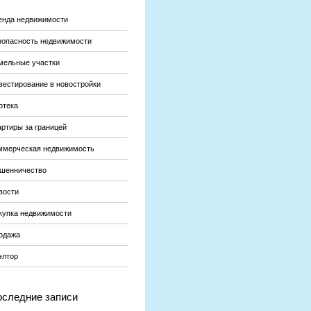
енда недвижимости
зопасность недвижимости
мельные участки
вестирование в новостройки
отека
артиры за границей
ммерческая недвижимость
шенничество
вости
купка недвижимости
одажа
элтор
следние записи