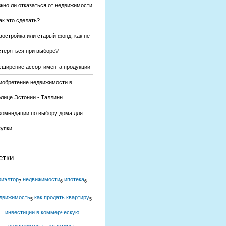
жно ли отказаться от недвижимости
ак это сделать?
востройка или старый фонд: как не
стеряться при выборе?
сширение ассортимента продукции
иобретение недвижимости в
олице Эстонии - Таллинн
комендации по выбору дома для
купки
етки
риэлтор
недвижимости
ипотека
7
6
6
движимость
как продать квартиру
5
5
инвестиции в коммерческую