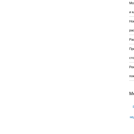
Мо
и к
Но
ра
Ра
Пр
ст
Ре
по
М
не