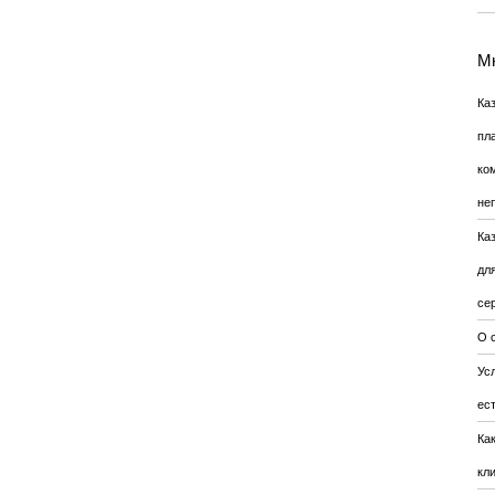
Мн
Ка
пл
ко
не
Ка
дл
се
О 
Усл
ес
Ка
кл