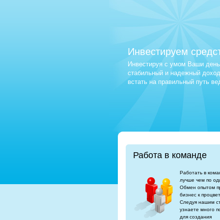
Инвестируем средс
Инвестируя с умом Ваши деньг
стабильный и надежный доход.
встать на правильный путь в
Работа в команде
Работать в кома
лучше чем по од
Обмен опытом п
бизнес к процве
Следуя нашим с
узнаете много п
для создания