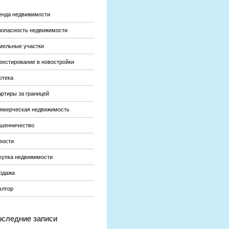
енда недвижимости
зопасность недвижимости
мельные участки
вестирование в новостройки
отека
артиры за границей
ммерческая недвижимость
шенничество
вости
купка недвижимости
одажа
элтор
следние записи