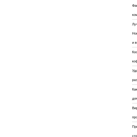
Фа
ко
Лу
Но
и 
Ко
ко
Уда
ра
Ка
для
Ви
пр
Пр
ст