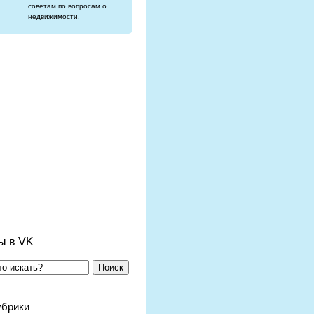
советам по вопросам о
недвижимости.
ы в VK
Поиск
убрики