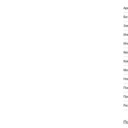
Ар
Бе
Зе
Ин
Ип
Кв
Ко
Мо
Но
По
Пр
Ри
По