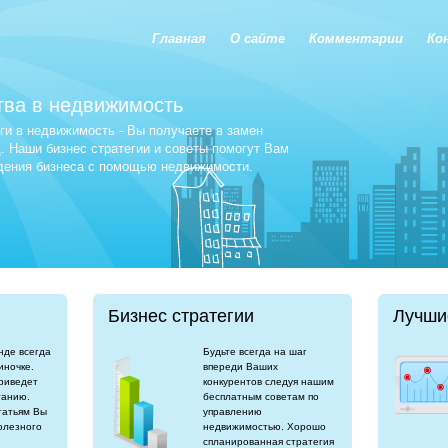
Главная
О сайте
Комментарии
Ко
тва в недвижимость
и в недвижимость - Вы получаете в замен
 Наши бизнес стратегии и советы помогут Вам
едения бизнеса с помощью недвижимости.
Бизнес стратегии
Лучши
нде всегда
Будьте всегда на шаг
иночке.
впереди Ваших
риведет
конкурентов следуя нашим
танию.
бесплатным советам по
татьям Вы
управлению
олезного
недвижимостью. Хорошо
спланированная стратегия