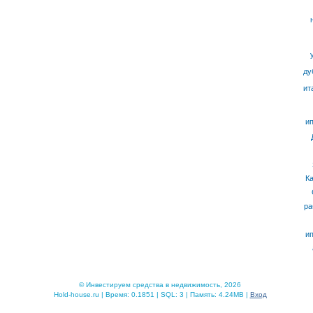
ду
ит
ип
К
ра
ип
© Инвестируем средства в недвижимость, 2026
Hold-house.ru | Время: 0.1851 | SQL: 3 | Память: 4.24MB |
Вход