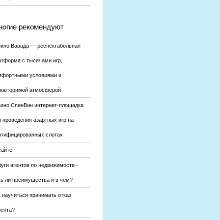
огие рекомендуют
зино Вавада — респектабельная
атформа с тысячами игр,
мфортными условиями и
повторимой атмосферой
зино СпинВин интернет-площадка
я проведения азартных игр на
ртифицированных слотах
сайте
уги агентов по недвижимости -
ть ли преимущества и в чем?
к научиться принимать отказ
иента?