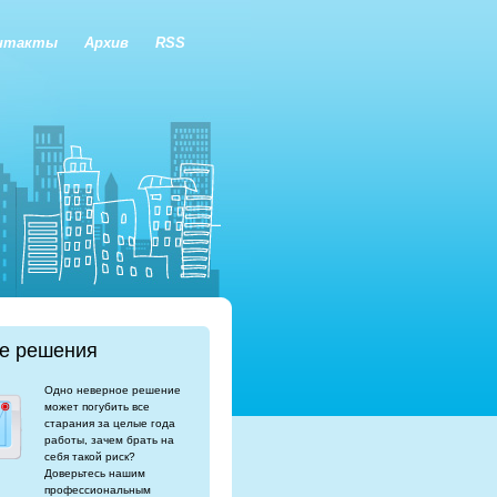
нтакты
Архив
RSS
е решения
Одно неверное решение
может погубить все
старания за целые года
работы, зачем брать на
себя такой риск?
Доверьтесь нашим
профессиональным