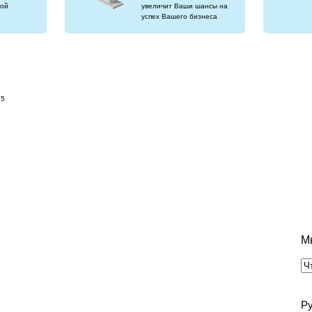
ой
увеличит Ваши шансы на
успех Вашего бизнеса
35
М
Р