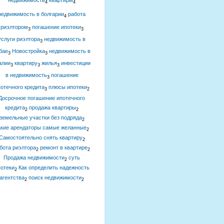
недвижимость
квартиры
4
4
недвижимость в болгарии
работа
4
риэлтором
погашение ипотеки
3
3
услуги риэлтора
недвижимость в
3
бае
Новостройка
недвижимость в
3
3
алии
квартиру
жилья
инвестиции
3
3
3
в недвижимость
погашение
3
отечного кредита
плюсы ипотеки
3
2
Досрочное погашение ипотечного
кредита
продажа квартиры
2
2
земельные участки без подряда
2
акие арендаторы самые желанные
2
Самостоятельно снять квартиру
2
бота риэлтора
ремонт в квартире
2
2
Продажа недвижимости
суть
2
отеки
Как определить надежность
2
агентства
поиск недвижимости
2
2