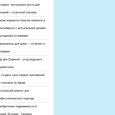
кторинг: инструмент роста для
мпаний с отсрочкой платежа
чшие варианты покупки комнаты в
восибирске с актуальными ценами
выгодными условиями
фемашины для дома — отличие от
феварок
р для Dogecoin - уход ведущего
зработчика
к создать свое первое приложение
 торговли на бирже
ртуальный ремонт для
офессионального подхода
иобретение недвижимости в
олице Эстонии - Таллинн