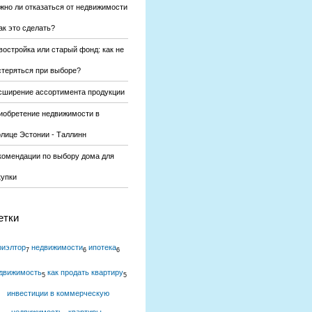
жно ли отказаться от недвижимости
ак это сделать?
востройка или старый фонд: как не
стеряться при выборе?
сширение ассортимента продукции
иобретение недвижимости в
олице Эстонии - Таллинн
комендации по выбору дома для
купки
етки
риэлтор
недвижимости
ипотека
7
6
6
движимость
как продать квартиру
5
5
инвестиции в коммерческую