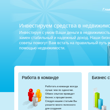
Гла
Инвестируем средства в недвижимо
Инвестируя с умом Ваши деньги в недвижимость 
замен стабильный и надежный доход. Наши бизне
советы помогут Вам встать на правильный путь 
помощью недвижимости.
Работа в команде
Бизнес с
Работать в команде всегда
лучше чем по одиночке.
Обмен опытом приведет
бизнес к процветанию.
Следуя нашим статьям Вы
узнаете много полезного
для создания