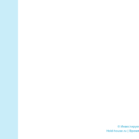
© Инвестируе
Hold-house.ru | Время