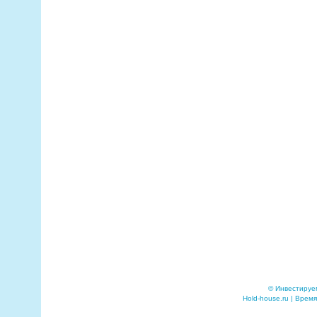
© Инвестируе
Hold-house.ru | Время