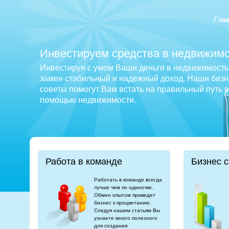
Гла
Инвестируем средства в недвижимо
Инвестируя с умом Ваши деньги в недвижимость 
замен стабильный и надежный доход. Наши бизне
советы помогут Вам встать на правильный путь 
помощью недвижимости.
Работа в команде
Бизнес с
Работать в команде всегда
лучше чем по одиночке.
Обмен опытом приведет
бизнес к процветанию.
Следуя нашим статьям Вы
узнаете много полезного
для создания