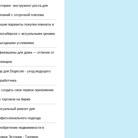
кторинг: инструмент роста для
мпаний с отсрочкой платежа
чшие варианты покупки комнаты в
восибирске с актуальными ценами
выгодными условиями
фемашины для дома — отличие от
феварок
р для Dogecoin - уход ведущего
зработчика
к создать свое первое приложение
 торговли на бирже
ртуальный ремонт для
офессионального подхода
иобретение недвижимости в
олице Эстонии - Таллинн