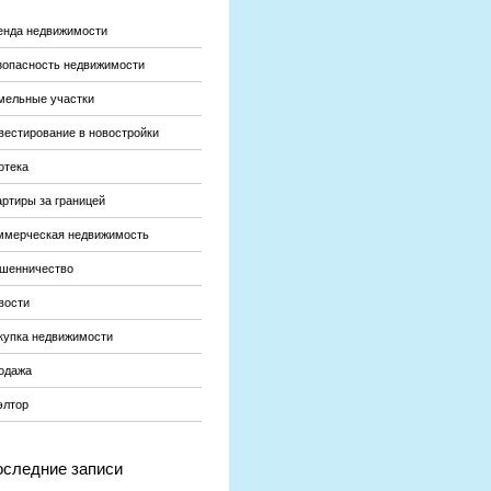
енда недвижимости
зопасность недвижимости
мельные участки
вестирование в новостройки
отека
артиры за границей
ммерческая недвижимость
шенничество
вости
купка недвижимости
одажа
элтор
следние записи