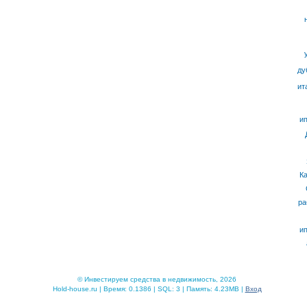
ду
ит
ип
К
ра
ип
© Инвестируем средства в недвижимость, 2026
Hold-house.ru | Время: 0.1386 | SQL: 3 | Память: 4.23MB |
Вход