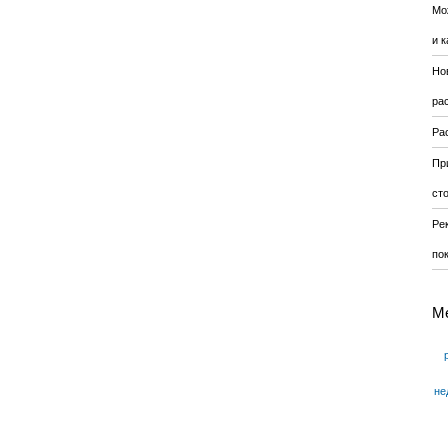
Мо
и к
Но
ра
Ра
Пр
ст
Ре
по
М
не