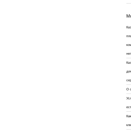
Мн
Ка
пл
ко
не
Ка
дл
се
О 
Усл
ес
Ка
кл