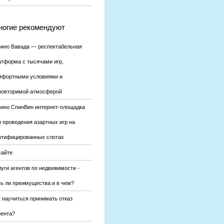
огие рекомендуют
зино Вавада — респектабельная
атформа с тысячами игр,
мфортными условиями и
повторимой атмосферой
зино СпинВин интернет-площадка
я проведения азартных игр на
ртифицированных слотах
сайте
уги агентов по недвижимости -
ть ли преимущества и в чем?
к научиться принимать отказ
иента?