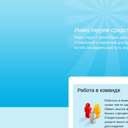
Инвестируем средс
Инвестируя с умом Ваши деньг
стабильный и надежный доход.
встать на правильный путь в
Работа в команде
Работать в кома
лучше чем по од
Обмен опытом п
бизнес к процве
Следуя нашим с
узнаете много п
для создания