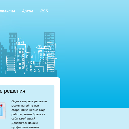
нтакты
Архив
RSS
е решения
Одно неверное решение
может погубить все
старания за целые года
работы, зачем брать на
себя такой риск?
Доверьтесь нашим
профессиональным