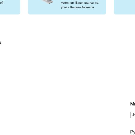
ой
увеличит Ваши шансы на
успех Вашего бизнеса
1
М
Р