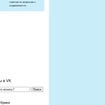
советам по вопросам о
недвижимости.
ы в VK
Поиск
убрики