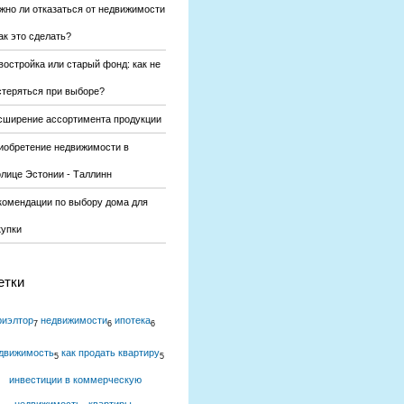
жно ли отказаться от недвижимости
ак это сделать?
востройка или старый фонд: как не
стеряться при выборе?
сширение ассортимента продукции
иобретение недвижимости в
олице Эстонии - Таллинн
комендации по выбору дома для
купки
етки
риэлтор
недвижимости
ипотека
7
6
6
движимость
как продать квартиру
5
5
инвестиции в коммерческую