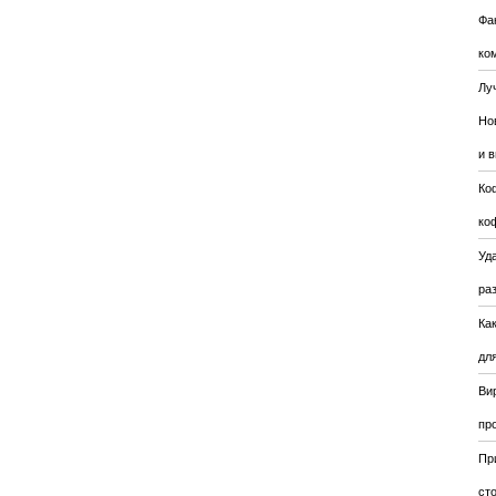
Фа
ко
Лу
Но
и 
Ко
ко
Уда
ра
Ка
для
Ви
пр
Пр
ст