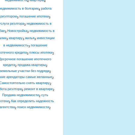
недвижимость
квартиры
4
4
недвижимость в болгарии
работа
4
риэлтором
погашение ипотеки
3
3
услуги риэлтора
недвижимость в
3
бае
Новостройка
недвижимость в
3
3
алии
квартиру
жилья
инвестиции
3
3
3
в недвижимость
погашение
3
отечного кредита
плюсы ипотеки
3
2
Досрочное погашение ипотечного
кредита
продажа квартиры
2
2
земельные участки без подряда
2
акие арендаторы самые желанные
2
Самостоятельно снять квартиру
2
бота риэлтора
ремонт в квартире
2
2
Продажа недвижимости
суть
2
отеки
Как определить надежность
2
агентства
поиск недвижимости
2
2