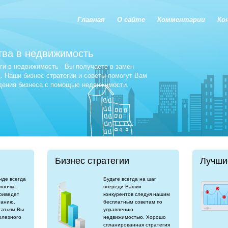
Главная
О сайте
Комментарии
Ко
тва в недвижимость
и в недвижимость - Вы получаете в замен
 Наши бизнес стратегии и советы помогут Вам
едения бизнеса с помощью недвижимости.
Бизнес стратегии
Лучши
нде всегда
Будьте всегда на шаг
иночке.
впереди Ваших
риведет
конкурентов следуя нашим
танию.
бесплатным советам по
татьям Вы
управлению
олезного
недвижимостью. Хорошо
спланированная стратегия