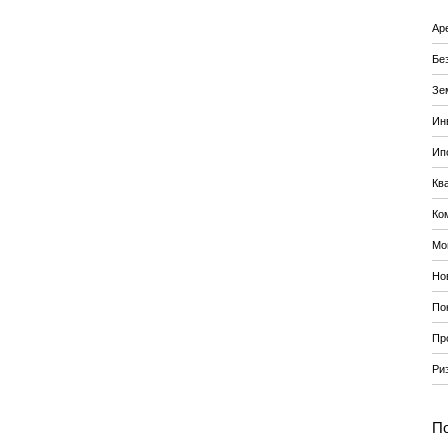
Ар
Бе
Зе
Ин
Ип
Кв
Ко
Мо
Но
По
Пр
Ри
По