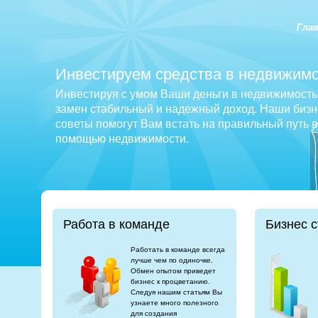
Гла
Инвестируем средства в недвижимо
Инвестируя с умом Ваши деньги в недвижимость 
замен стабильный и надежный доход. Наши бизне
советы помогут Вам встать на правильный путь 
помощью недвижимости.
Работа в команде
Бизнес с
Работать в команде всегда
лучше чем по одиночке.
Обмен опытом приведет
бизнес к процветанию.
Следуя нашим статьям Вы
узнаете много полезного
для создания