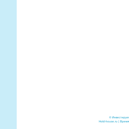
© Инвестируе
Hold-house.ru | Время