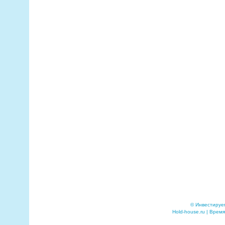
© Инвестируе
Hold-house.ru | Время