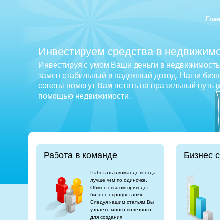
Гла
Инвестируем средства в недвижимо
Инвестируя с умом Ваши деньги в недвижимость 
замен стабильный и надежный доход. Наши бизне
советы помогут Вам встать на правильный путь 
помощью недвижимости.
Работа в команде
Бизнес с
Работать в команде всегда
лучше чем по одиночке.
Обмен опытом приведет
бизнес к процветанию.
Следуя нашим статьям Вы
узнаете много полезного
для создания