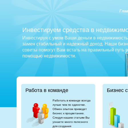
Гла
Инвестируем средства в недвижимо
Инвестируя с умом Ваши деньги в недвижимость 
замен стабильный и надежный доход. Наши бизне
советы помогут Вам встать на правильный путь 
помощью недвижимости.
Работа в команде
Бизнес с
Работать в команде всегда
лучше чем по одиночке.
Обмен опытом приведет
бизнес к процветанию.
Следуя нашим статьям Вы
узнаете много полезного
для создания