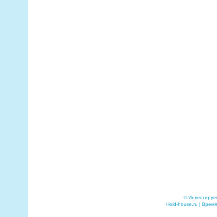
© Инвестируе
Hold-house.ru | Время