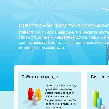
Гла
Инвестируем средства в недвижимо
Инвестируя с умом Ваши деньги в недвижимость 
замен стабильный и надежный доход. Наши бизне
советы помогут Вам встать на правильный путь 
помощью недвижимости.
Работа в команде
Бизнес с
Работать в команде всегда
лучше чем по одиночке.
Обмен опытом приведет
бизнес к процветанию.
Следуя нашим статьям Вы
узнаете много полезного
для создания