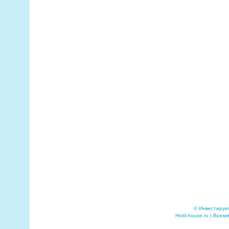
© Инвестируе
Hold-house.ru | Время