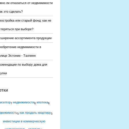
жно ли отказаться от недвижимости
ак это сделать?
востройка или старый фонд: как не
стеряться при выборе?
сширение ассортимента продукции
иобретение недвижимости в
олице Эстонии - Таллинн
комендации по выбору дома для
купки
етки
риэлтор
недвижимости
ипотека
7
6
6
движимость
как продать квартиру
5
5
инвестиции в коммерческую