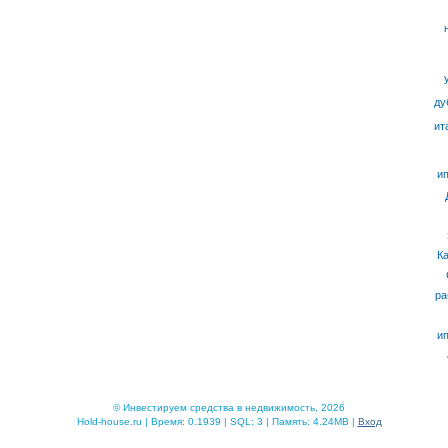
ду
ит
ип
К
ра
ип
© Инвестируем средства в недвижимость, 2026
Hold-house.ru | Время: 0.1939 | SQL: 3 | Память: 4.24MB |
Вход