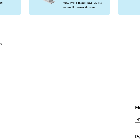
ой
увеличит Ваши шансы на
успех Вашего бизнеса
19
М
Р