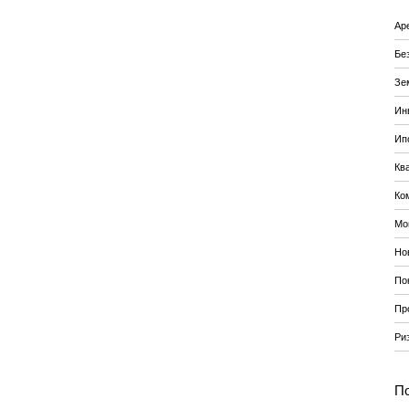
Ар
Бе
Зе
Ин
Ип
Кв
Ко
Мо
Но
По
Пр
Ри
По