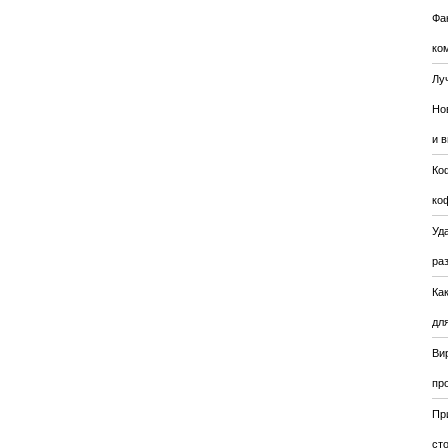
Фа
ко
Лу
Но
и 
Ко
ко
Уда
ра
Ка
для
Ви
пр
Пр
ст