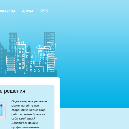
нтакты
Архив
RSS
е решения
Одно неверное решение
может погубить все
старания за целые года
работы, зачем брать на
себя такой риск?
Доверьтесь нашим
профессиональным