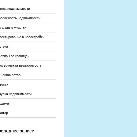
енда недвижимости
зопасность недвижимости
мельные участки
вестирование в новостройки
отека
артиры за границей
ммерческая недвижимость
шенничество
вости
купка недвижимости
одажа
элтор
следние записи