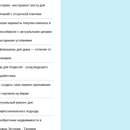
кторинг: инструмент роста для
мпаний с отсрочкой платежа
чшие варианты покупки комнаты в
восибирске с актуальными ценами
выгодными условиями
фемашины для дома — отличие от
феварок
р для Dogecoin - уход ведущего
зработчика
к создать свое первое приложение
 торговли на бирже
ртуальный ремонт для
офессионального подхода
иобретение недвижимости в
олице Эстонии - Таллинн