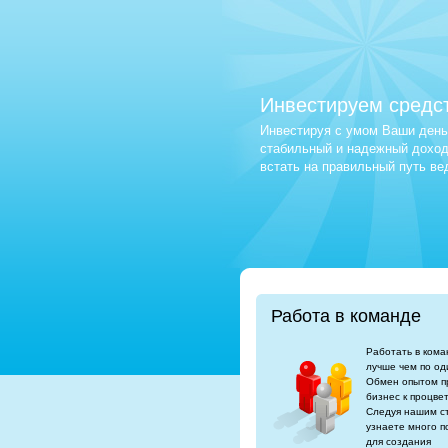
Инвестируем средс
Инвестируя с умом Ваши деньг
стабильный и надежный доход.
встать на правильный путь в
Работа в команде
Работать в кома
лучше чем по од
Обмен опытом п
бизнес к процве
Следуя нашим с
узнаете много п
для создания