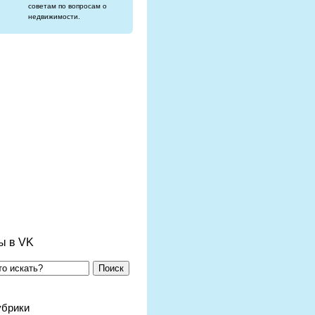
советам по вопросам о
недвижимости.
ы в VK
Поиск
убрики