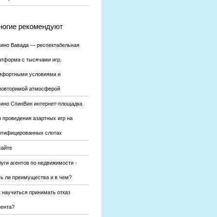
огие рекомендуют
зино Вавада — респектабельная
атформа с тысячами игр,
мфортными условиями и
повторимой атмосферой
зино СпинВин интернет-площадка
я проведения азартных игр на
ртифицированных слотах
сайте
уги агентов по недвижимости -
ть ли преимущества и в чем?
к научиться принимать отказ
иента?