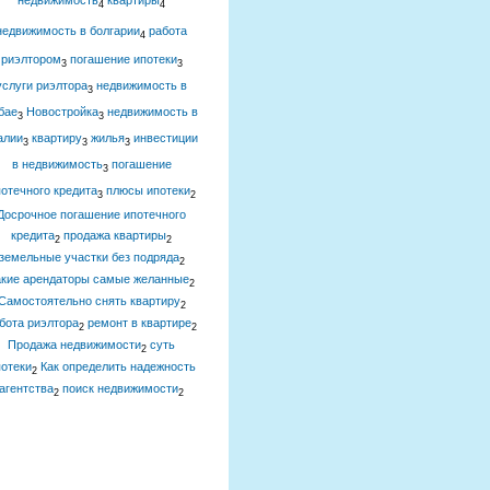
недвижимость
квартиры
4
4
недвижимость в болгарии
работа
4
риэлтором
погашение ипотеки
3
3
услуги риэлтора
недвижимость в
3
бае
Новостройка
недвижимость в
3
3
алии
квартиру
жилья
инвестиции
3
3
3
в недвижимость
погашение
3
отечного кредита
плюсы ипотеки
3
2
Досрочное погашение ипотечного
кредита
продажа квартиры
2
2
земельные участки без подряда
2
акие арендаторы самые желанные
2
Самостоятельно снять квартиру
2
бота риэлтора
ремонт в квартире
2
2
Продажа недвижимости
суть
2
отеки
Как определить надежность
2
агентства
поиск недвижимости
2
2