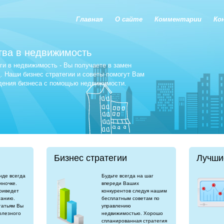
Главная
О сайте
Комментарии
Ко
тва в недвижимость
и в недвижимость - Вы получаете в замен
 Наши бизнес стратегии и советы помогут Вам
едения бизнеса с помощью недвижимости.
Бизнес стратегии
Лучши
нде всегда
Будьте всегда на шаг
иночке.
впереди Ваших
риведет
конкурентов следуя нашим
танию.
бесплатным советам по
татьям Вы
управлению
олезного
недвижимостью. Хорошо
спланированная стратегия