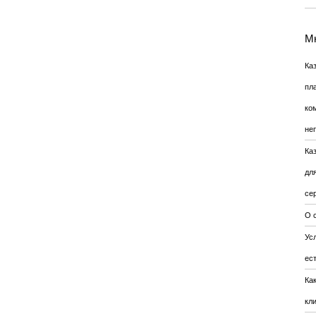
Мн
Ка
пл
ко
не
Ка
дл
се
О 
Усл
ес
Ка
кл