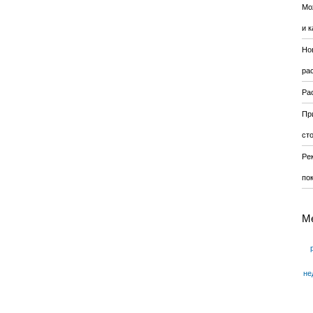
Мо
и к
Но
ра
Ра
Пр
ст
Ре
по
М
не